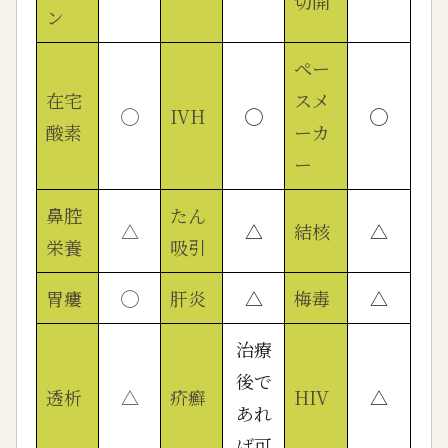
切開
ン
ペー
在宅
スメ
◯
IVH
◯
◯
酸素
ーカ
ー
鼻腔
たん
△
△
結核
△
栄養
吸引
胃瘻
◯
肝炎
△
梅毒
△
治療
後で
透析
△
疥癬
HIV
△
あれ
ば可