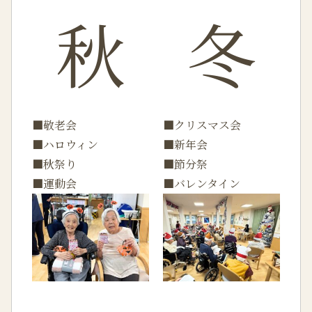
秋
冬
■敬老会
■クリスマス会
■ハロウィン
■新年会
■秋祭り
■節分祭
■運動会
■バレンタイン