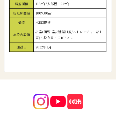
居室面積
118㎡(2人部屋：24㎡)
総延床面積
1009.00㎡
構造
木造3階建
浴室(個浴1室/機械浴1室/ストレッチャー浴1
施設内設備
室)・脱衣室・共有トイレ
開設日
2022年3月