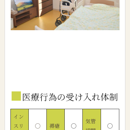
■
医療行為の受け入れ体制
イン
気管
スリ
◯
褥瘡
◯
◯