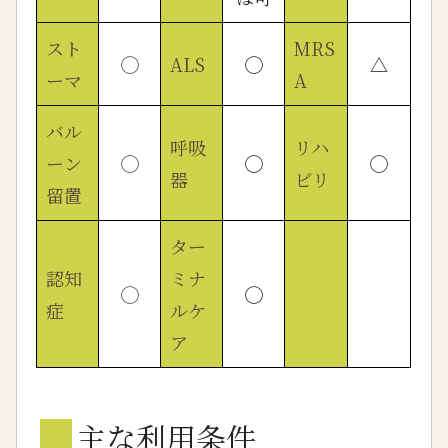
スト
MRS
◯
ALS
◯
△
ーマ
A
バル
呼吸
リハ
ーン
◯
◯
◯
器
ビリ
留置
ター
認知
ミナ
◯
◯
症
ルケ
ア
■
主な利用条件