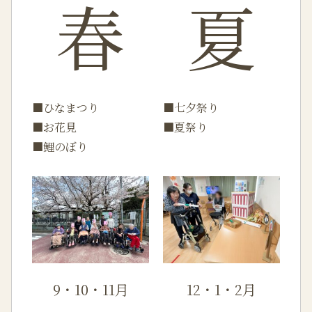
春
夏
■ひなまつり
■七夕祭り
■お花見
■夏祭り
■鯉のぼり
9・10・11月
12・1・2月