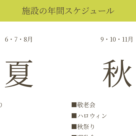
施設の年間スケジュール
6・7・8月
9・10・11月
夏
秋
り
■敬老会
■ハロウィン
■秋祭り