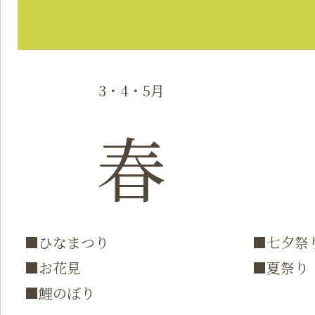
3・4・5月
春
■ひなまつり
■七夕祭
■お花見
■夏祭り
■鯉のぼり