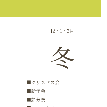
12・1・2月
冬
■クリスマス会
■新年会
■節分祭