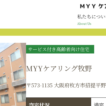
ＭＹＹ ケ
私たちについ
About Us
サービス付き高齢者向け住宅
MYYケアリング牧野
〒573-1135 大阪府枚方市招提平野
空室状況
満室