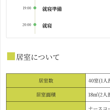
就寝準備
19:00
就寝
20:00
■
居室について
居室数
40室(1
居室面積
18㎡(2人
ナースコ