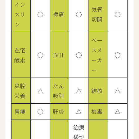
イン
気管
スリ
◯
褥瘡
◯
◯
切開
ン
ペー
在宅
スメ
◯
IVH
◯
◯
酸素
ーカ
ー
鼻腔
たん
△
△
結核
△
栄養
吸引
胃瘻
◯
肝炎
△
梅毒
△
治療
後で