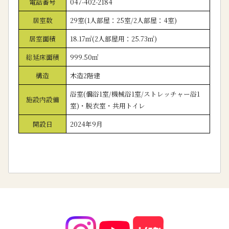
電話番号
047-402-2184
居室数
29室(1人部屋：25室/2人部屋：4室)
居室面積
18.17㎡(2人部屋用：25.73㎡)
総延床面積
999.50㎡
構造
木造2階建
浴室(個浴1室/機械浴1室/ストレッチャー浴1
施設内設備
室)・脱衣室・共用トイレ
開設日
2024年9月