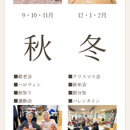
9・10・11月
12・1・2月
秋
冬
■敬老会
■クリスマス会
■ハロウィン
■新年会
■秋祭り
■節分祭
■運動会
■バレンタイン