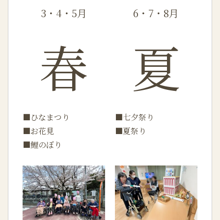
3・4・5月
6・7・8月
春
夏
■ひなまつり
■七夕祭り
■お花見
■夏祭り
■鯉のぼり