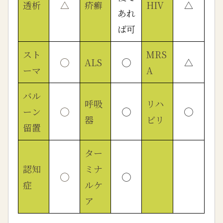
透析
△
疥癬
HIV
△
あれ
ば可
スト
MRS
◯
ALS
◯
△
ーマ
A
バル
呼吸
リハ
ーン
◯
◯
◯
器
ビリ
留置
ター
認知
ミナ
◯
◯
症
ルケ
ア