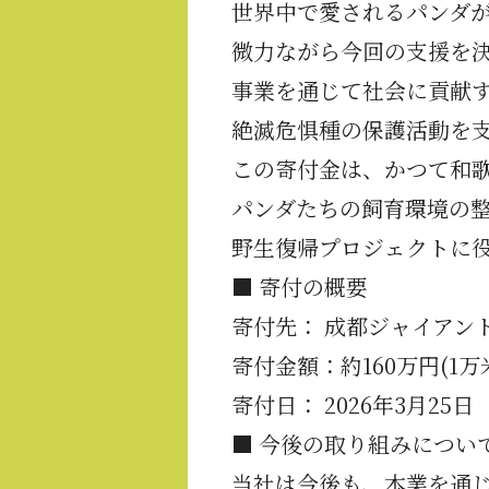
世界中で愛されるパンダ
微力ながら今回の支援を
事業を通じて社会に貢献
絶滅危惧種の保護活動を
この寄付金は、かつて和
パンダたちの飼育環境の
野生復帰プロジェクトに
■ 寄付の概要
寄付先： 成都ジャイアン
寄付金額：約160万円(1万
寄付日： 2026年3月25日
■ 今後の取り組みについ
当社は今後も、本業を通